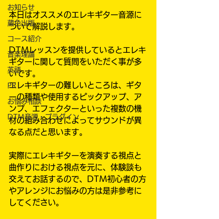
お知らせ
本日はオススメのエレキギター音源に
蔵色出版
ついて解説します。
コース紹介
DTMレッスンを提供しているとエレキ
音楽理論
ギターに関して質問をいただく事が多
英語
いです。
エレキギターの難しいところは、ギタ
PR
ーの種類や使用するピックアップ、ア
お悩み相談
ンプ、エフェクターといった複数の機
DTM音源・プラグイン
材の組み合わせによってサウンドが異
なる点だと思います。
実際にエレキギターを演奏する視点と
曲作りにおける視点を元に、体験談も
交えてお話するので、DTM初心者の方
やアレンジにお悩みの方は是非参考に
してください。