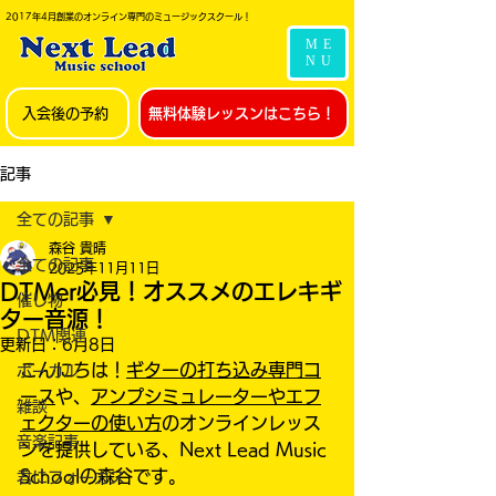
2017年4月創業のオンライン専門のミュージックスクール！
ME
NU
入会後の予約
無料体験レッスンはこちら！
記事
全ての記事
森谷 貴晴
全ての記事
2025年11月11日
DTMer必見！オススメのエレキギ
催し物
ター音源！
DTM関連
更新日：
6月8日
こんにちは！
ギターの打ち込み専門コ
ボーカル
ース
や、
アンプシミュレーターやエフ
雑談
ェクターの使い方
のオンラインレッス
音楽記事
ンを提供している、Next Lead Music 
Schoolの森谷です。
君にフォーカス