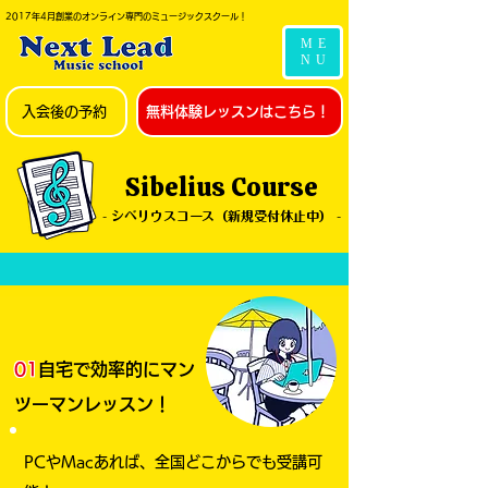
2017年4月創業のオンライン専門のミュージックスクール！
ME
NU
入会後の予約
無料体験レッスンはこちら！
Sibelius Course
- シベリウスコース（新規受付休止中） -
​01
自宅で効率的にマン
ツーマンレッスン！
PCやMacあれば、全国どこからでも受講可