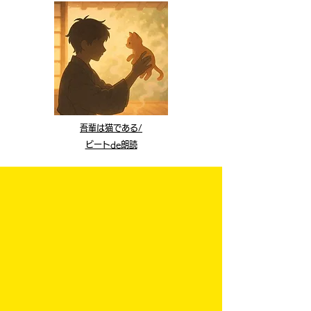
吾輩は猫である​/
ビートde朗読