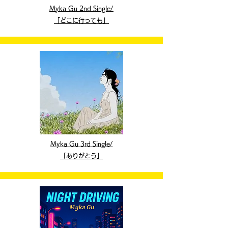
Myka Gu 2nd Single/
​「どこに行っても」
Myka Gu 3rd Single​/
「ありがとう」