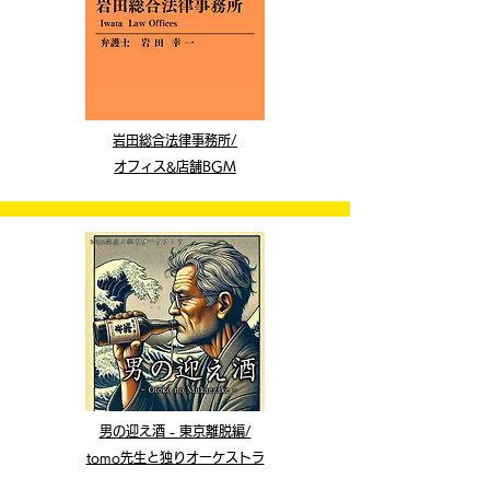
岩田総合法律事務所/
オフィス&店舗
BGM
男の迎え酒 -
東京離脱編/
tomo先生と独りオーケストラ