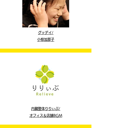
グッデイ/
小椋加那子
内臓整体りりぃぶ/
​オフィス＆店舗BGM