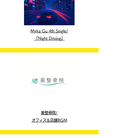
Myka Gu 4th Single​/
「Night Driving
」
葵整骨院​/
オフィス＆店舗BGM