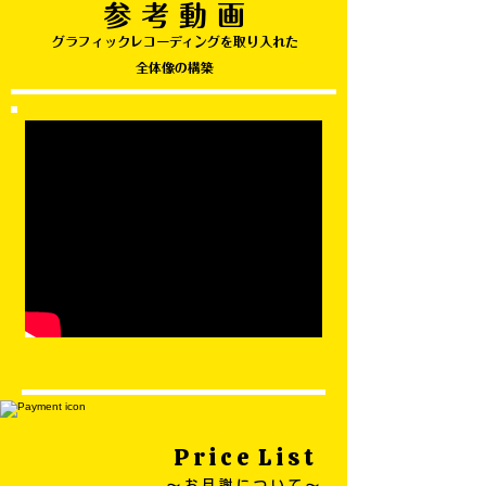
参 考 動 画
グラフィックレコーディングを取り入れた
​全体像の構築
P r i c e L i s t
〜 お 月 謝 に つ い て 〜