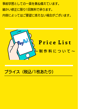
事前学習としての一面を兼ね備えています。
​細かい修正に限り1回無料で承ります。
内容によってはご要望に添えない場合がございます。
P r i c e L i s t
〜 制 作 料 に つ い て 〜
プライス（税込/1枚あたり）