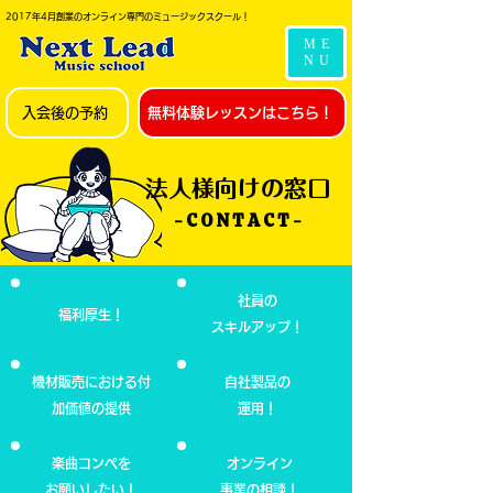
2017年4月創業のオンライン専門のミュージックスクール！
ME
NU
入会後の予約
無料体験レッスンはこちら！
​法人様向けの窓口
- C O N T A C T -
社員の
福利厚生！
スキルアップ！
機材販売における付
自社製品の
加価値の提供
運用！
楽曲コンペを
オンライン
​お願いしたい！
事業の相談！