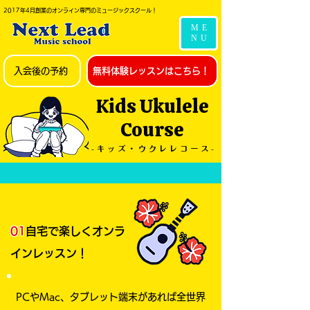
2017年4月創業のオンライン専門のミュージックスクール！
ME
NU
入会後の予約
無料体験レッスンはこちら！
Kids Ukulele
Course
- キ ッ ズ ・ ウ ク レ レ コ ー ス -
​01
自宅で楽しくオンラ
インレッスン！
PCやMac、タブレット端末があれば全世界