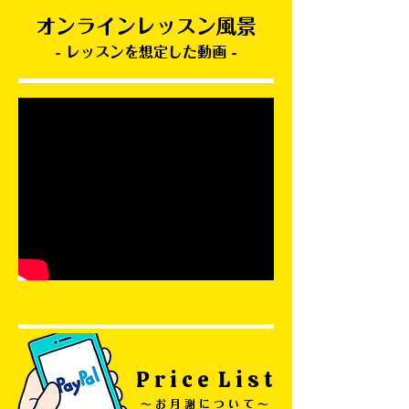
​オンラインレッスン風景
- レッスンを想定した動画 -
P r i c e L i s t
〜 お 月 謝 に つ い て 〜