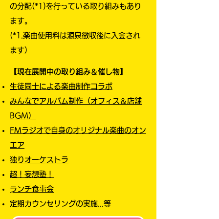
の分配(*1)を行っている取り組みもあり
ます。
(*1.楽曲使用料は源泉徴収後に入金され
ます）
【現在展開中の取り組み＆催し物】
生徒同士による楽曲制作コラボ
みんなでアルバム制作（オフィス＆店舗
BGM）
FMラジオで自身のオリジナル楽曲のオン
エア
独りオーケストラ
超！妄想塾！
​ランチ食事会
定期カウンセリングの実施...等