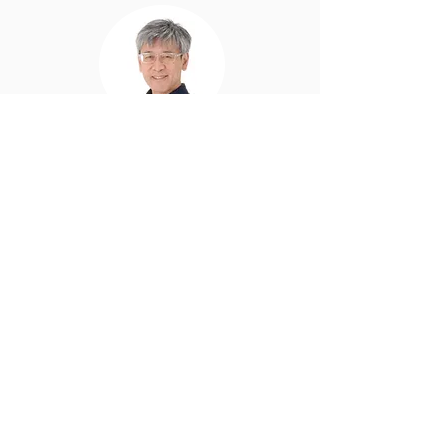
tomo
経験豊富なグローバルコーチ！
Q & A
​~ よ く あ る 質 問 ~