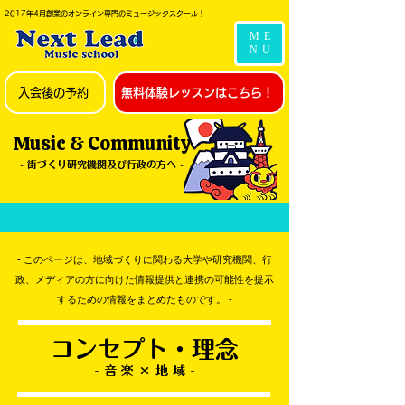
2017年4月創業のオンライン専門のミュージックスクール！
ME
NU
入会後の予約
無料体験レッスンはこちら！
Music & Community
- 街づくり研究機関及び行政の方へ -
- このページは、地域づくりに関わる大学や研究機関、行
政、メディアの方に向けた情報提供と連携の可能性を提示
するための情報をまとめたものです。 -
コンセプト・理念
​- 音 楽 × 地 域 -