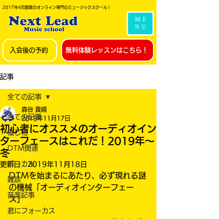
2017年4月創業のオンライン専門のミュージックスクール！
ME
NU
入会後の予約
無料体験レッスンはこちら！
記事
全ての記事
森谷 貴晴
全ての記事
2019年11月17日
初心者にオススメのオーディオイン
催し物
ターフェースはこれだ！2019年〜
DTM関連
冬
ボーカル
更新日：
2019年11月18日
DTMを始まるにあたり、必ず現れる謎
雑談
の機械「オーディオインターフェー
音楽記事
ス」
君にフォーカス