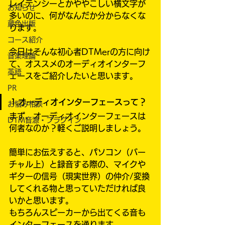
レイテンシーとかややこしい横文字が
お知らせ
多いのに、何がなんだか分からなくな
蔵色出版
ります。
コース紹介
今日はそんな初心者DTMerの方に向け
音楽理論
て、オススメのオーディオインターフ
英語
ェースをご紹介したいと思います。
PR
1.オーディオインターフェースって？
お悩み相談
まず、オーディオインターフェースは
DTM音源・プラグイン
何者なのか？軽くご説明しましょう。
簡単にお伝えすると、パソコン（バー
チャル上）と録音する際の、マイクや
ギターの信号（現実世界）の仲介/変換
してくれる物と思っていただければ良
いかと思います。
もちろんスピーカーから出てくる音も
インターフェースを通ります。