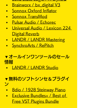
Brainworx / bx_digital V3
Sonnox Oxford Inflator
Sonnox TransMod
Pulsar Audio / Echorec
Universal Audio / Lexicon 224 
Digital Reverb
LANDR / LANDR Mastering
SynchroArts / RePitch
▼オールインワンツールのセール
情報
LANDR / LANDR Studio
▼無料のソフトシンセ＆プラグイ
ン
8dio / 1928 Steinway Piano
Exclusive Bundles+ / Best of 
Free VST Plugins Bundle