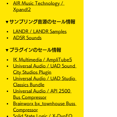
AIR Music Technology / 
Xpand!2
▼サンプリング音源のセール情報
LANDR / LANDR Samples
ADSR Sounds
▼プラグインのセール情報
IK Multimedia / AmpliTube5
Universal Audio / UAD Sound 
City Studios Plugin
Universal Audio / UAD Studio 
Classics Bundle
Universal Audio / API 2500 
Bus Compressor
Brainworx bx_townhouse Buss 
Compressor
Solid State Logic / X-DynEQ