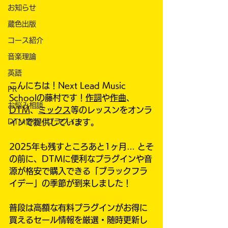
お知らせ
蔵色出版
コース紹介
音楽理論
英語
こんにちは！Next Lead Music 
PR
Schoolの藤村です！
作詞
や
作曲
、
お悩み相談
DTM
、
ミックス
等のレッスンをオンラ
DTM音源・プラグイン
インで提供しています。
2025年も残すところあと1ヶ月… とそ
の前に、DTMに便利なプラグインや音
源が格安で購入できる「ブラックフラ
イデー」の季節が到来しました！
普段は高額な有料プラグインがお得に
買えるセール情報を厳選・随時更新し