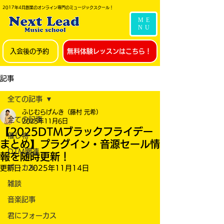
2017年4月創業のオンライン専門のミュージックスクール！
ME
NU
入会後の予約
無料体験レッスンはこちら！
記事
全ての記事
ふじむらげんき（藤村 元希）
全ての記事
2025年11月6日
【2025DTMブラックフライデー
催し物
まとめ】プラグイン・音源セール情
DTM関連
報を随時更新！
ボーカル
更新日：
2025年11月14日
雑談
音楽記事
君にフォーカス