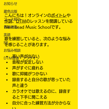
お知らせ
蔵色出版
こんにちは！オンラインの
ボイトレ
や
コース紹介
作詞
、
DTM
のレッスンを開講している
Next Lead Music Schoolです。
音楽理論
英語
歌を練習していると、次のような悩み
PR
を感じることがあります。
お悩み相談
高い声が出ない
DTM音源・プラグイン
音程が安定しない
声がすぐに疲れる
歌に抑揚がつかない
録音すると自分の歌が思っていた
声と違う
カラオケでは歌えるのに、録音す
ると下手に聞こえる
自分に合った練習方法が分からな
い