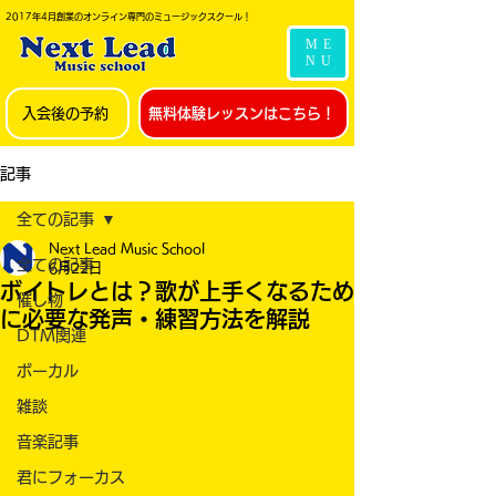
2017年4月創業のオンライン専門のミュージックスクール！
ME
NU
入会後の予約
無料体験レッスンはこちら！
記事
全ての記事
Next Lead Music School
全ての記事
6月22日
ボイトレとは？歌が上手くなるため
催し物
に必要な発声・練習方法を解説
DTM関連
ボーカル
雑談
音楽記事
君にフォーカス