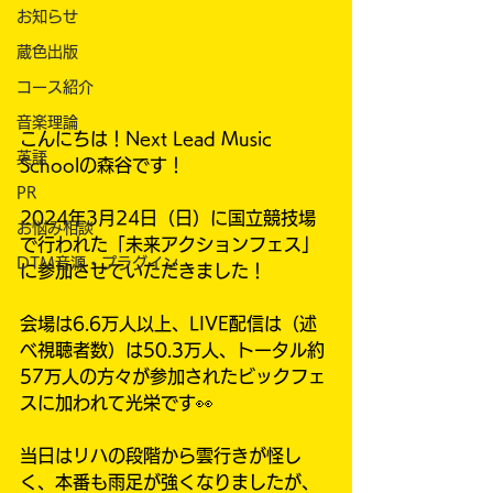
お知らせ
蔵色出版
コース紹介
音楽理論
こんにちは！Next Lead Music 
英語
Schoolの森谷です！
PR
2024年3月24日（日）に国立競技場
お悩み相談
で行われた「未来アクションフェス」
DTM音源・プラグイン
に参加させていただきました！
会場は6.6万人以上、LIVE配信は（述
べ視聴者数）は50.3万人、トータル約
57万人の方々が参加されたビックフェ
スに加われて光栄です👀
当日はリハの段階から雲行きが怪し
く、本番も雨足が強くなりましたが、