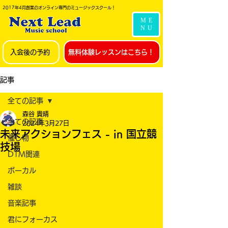
2017年4月創業のオンライン専門のミュージックスクール！
ME
NU
入会後の予約
無料体験レッスンはこちら！
記事
全ての記事
森谷 貴晴
全ての記事
2024年3月27日
未来アクションフェス - in 国立競
催し物
技場
DTM関連
ボーカル
雑談
音楽記事
君にフォーカス