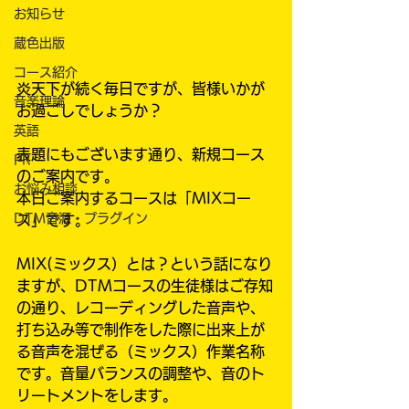
お知らせ
蔵色出版
コース紹介
炎天下が続く毎日ですが、皆様いかが
音楽理論
お過ごしでしょうか？
英語
表題にもございます通り、新規コース
PR
のご案内です。
お悩み相談
本日ご案内するコースは「MIXコー
DTM音源・プラグイン
ス」です。
MIX(ミックス）とは？という話になり
ますが、DTMコースの生徒様はご存知
の通り、レコーディングした音声や、
打ち込み等で制作をした際に出来上が
る音声を混ぜる（ミックス）作業名称
です。音量バランスの調整や、音のト
リートメントをします。