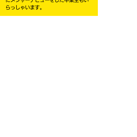
にメジャーデビューをした卒業生もい
らっしゃいます。
ひと昔は考えられなかった、『カバー
動画』で話題を作ることができるの
で、是非チャンスを掴み取ってくださ
い！全力で応援いたします！
催し物
すべて表示
最新記事