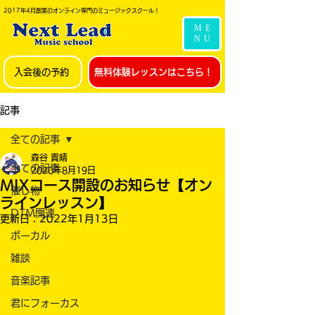
2017年4月創業のオンライン専門のミュージックスクール！
ME
NU
入会後の予約
無料体験レッスンはこちら！
記事
全ての記事
森谷 貴晴
全ての記事
2020年8月19日
MIXコース開設のお知らせ【オン
催し物
ラインレッスン】
DTM関連
更新日：
2022年1月13日
ボーカル
雑談
音楽記事
君にフォーカス