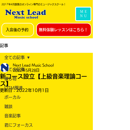
2017年4月創業のオンライン専門のミュージックスクール！
ME
NU
入会後の予約
無料体験レッスンはこちら！
記事
全ての記事
Next Lead Music School
全ての記事
2022年5月28日
新コース設立【上級音楽理論コー
催し物
ス】
DTM関連
更新日：
2022年10月1日
ボーカル
雑談
音楽記事
君にフォーカス