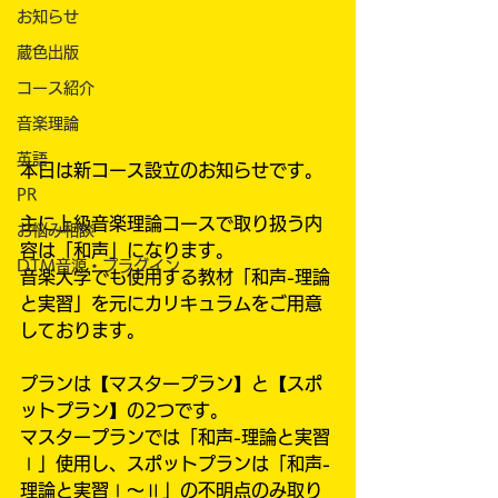
お知らせ
蔵色出版
コース紹介
音楽理論
英語
本日は新コース設立のお知らせです。
PR
主に上級音楽理論コースで取り扱う内
お悩み相談
容は「和声」になります。
DTM音源・プラグイン
音楽大学でも使用する教材「和声-理論
と実習」を元にカリキュラムをご用意
しております。
プランは【マスタープラン】と【スポ
ットプラン】の2つです。
マスタープランでは「和声-理論と実習
Ⅰ」使用し、スポットプランは「和声-
理論と実習Ⅰ〜Ⅱ」の不明点のみ取り