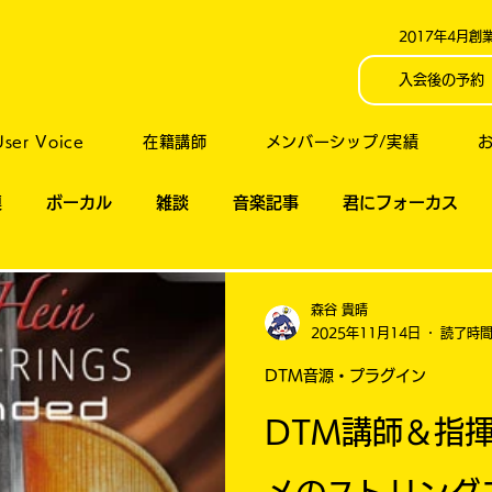
2017年4月
入会後の予約
User Voice
在籍講師
メンバーシップ/実績
連
ボーカル
雑談
音楽記事
君にフォーカス
英語
PR
お悩み相談
DTM音源・プラグイン
森谷 貴晴
2025年11月14日
読了時間
DTM音源・プラグイン
DTM講師＆指