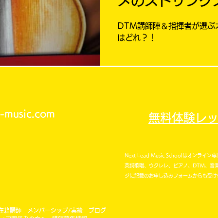
メのストリング
DTM講師陣＆指揮者が選ぶ
はどれ？！
d-music.com
無料体験レ
Next Lead Music Schoolはオンラ
英詞歌唱、ウクレレ、ピアノ、DTM、音
ジに記載のお申し込みフォームからも受け
在籍講師
メンバーシップ/実績
ブログ