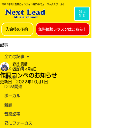
2017年4月創業のオンライン専門のミュージックスクール！
ME
NU
入会後の予約
無料体験レッスンはこちら！
記事
全ての記事
森谷 貴晴
全ての記事
2021年4月9日
作詞コンペのお知らせ
催し物
更新日：
2022年10月1日
DTM関連
ボーカル
雑談
音楽記事
君にフォーカス