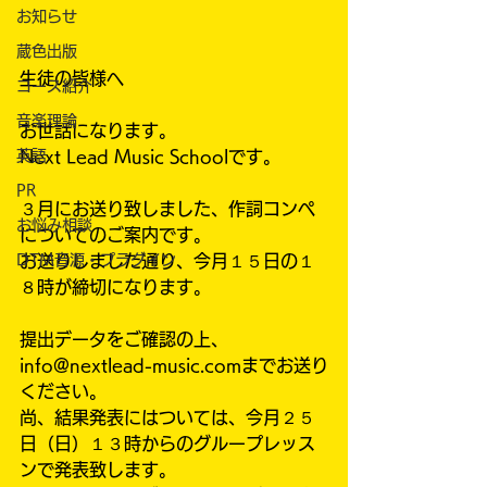
お知らせ
蔵色出版
生徒の皆様へ
コース紹介
音楽理論
お世話になります。
Next Lead Music Schoolです。
英語
PR
３月にお送り致しました、作詞コンペ
お悩み相談
についてのご案内です。
お送りしました通り、今月１５日の１
DTM音源・プラグイン
８時が締切になります。
提出データをご確認の上、
info@nextlead-music.comまでお送り
ください。
尚、結果発表にはついては、今月２５
日（日）１３時からのグループレッス
ンで発表致します。