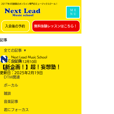
2017年4月創業のオンライン専門のミュージックスクール！
ME
NU
入会後の予約
無料体験レッスンはこちら！
記事
全ての記事
Next Lead Music School
全ての記事
2023年12月10日
【新企画！】超！妄想塾！
催し物
更新日：
2025年2月19日
DTM関連
ボーカル
雑談
音楽記事
君にフォーカス