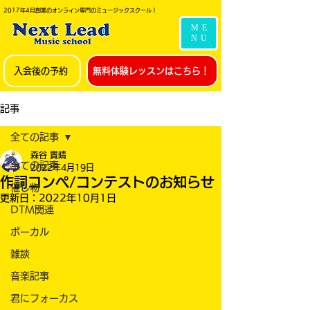
2017年4月創業のオンライン専門のミュージックスクール！
ME
NU
入会後の予約
無料体験レッスンはこちら！
記事
全ての記事
森谷 貴晴
全ての記事
2022年4月19日
作詞コンペ/コンテストのお知らせ
催し物
更新日：
2022年10月1日
DTM関連
ボーカル
雑談
音楽記事
君にフォーカス