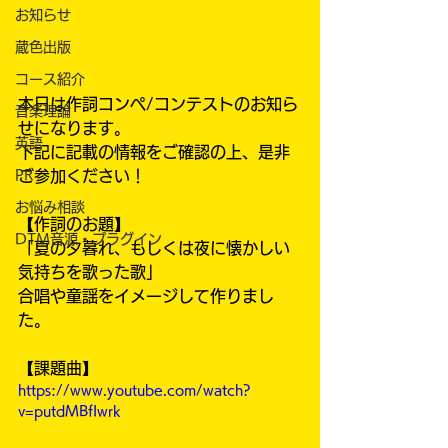
お知らせ
蔵色出版
コース紹介
本日は作詞コンペ/コンテストのお知ら
音楽理論
せになります。
英語
下記に記載の情報をご確認の上、是非
PR
ご参加ください！
お悩み相談
【作詞のお題】
DTM音源・プラグイン
「夏の夕暮れ、もしくは夜に懐かしい
気持ちを歌った歌」
合唱や童謡をイメージして作りまし
た。
【課題曲】
https://www.youtube.com/watch?
v=putdMBfIwrk