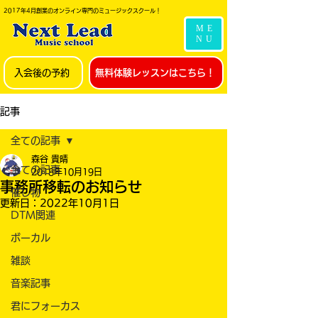
2017年4月創業のオンライン専門のミュージックスクール！
ME
NU
入会後の予約
無料体験レッスンはこちら！
記事
全ての記事
森谷 貴晴
全ての記事
2018年10月19日
事務所移転のお知らせ
催し物
更新日：
2022年10月1日
DTM関連
ボーカル
雑談
音楽記事
君にフォーカス