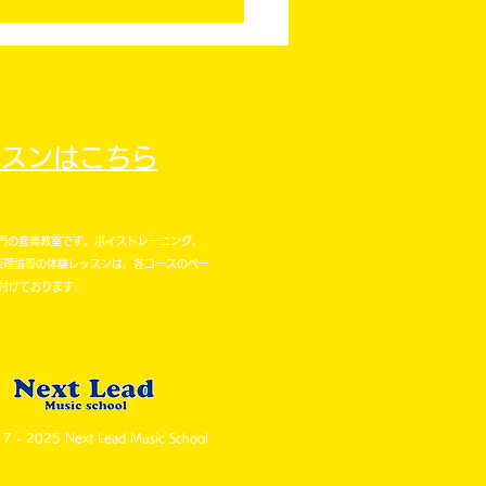
ッスンはこちら
コース設立のお知らせ】
イン専門の音楽教室です。
ボイストレーニング、
楽理論等の体験レッスンは、各コースのペー
キ打ち込み実践マスター
付けております。
ス
7 - 2025 Next Lead Music School